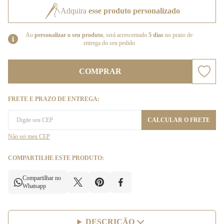
Adquira
esse produto personalizado
Ao
personalizar o seu produto
, será acrescentado
5 dias
no prazo de
entrega do seu pedido
COMPRAR
FRETE E PRAZO DE ENTREGA:
CALCULAR O FRETE
Não sei meu CEP
COMPARTILHE ESTE PRODUTO:
Compartilhar no
Whatsapp
DESCRIÇÃO