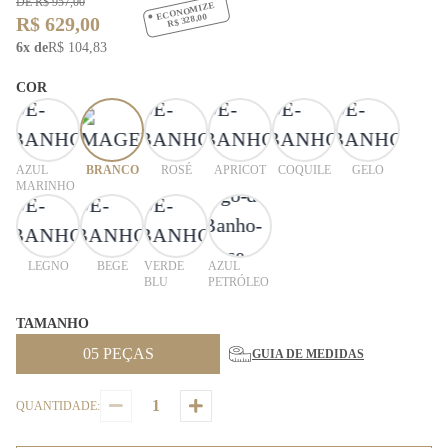
DE R$ 957,00
ECONOMIZE
R$ 328,00
R$ 629,00
6x de
R$ 104,83
COR
AZUL
BRANCO
ROSÉ
APRICOT
COQUILE
GELO
MARINHO
LEGNO
BEGE
VERDE
AZUL
BLU
PETRÓLEO
TAMANHO
05 PEÇAS
GUIA DE MEDIDAS
QUANTIDADE: