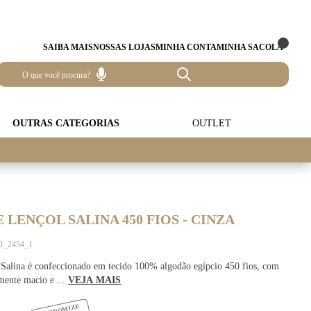
SAIBA MAIS
NOSSAS LOJAS
MINHA CONTA
MINHA SACOLA
OUTRAS CATEGORIAS
OUTLET
 LENÇOL SALINA 450 FIOS - CINZA
81_2454_1
 Salina é confeccionado em tecido 100% algodão egípcio 450 fios, com
mente macio e ...
VEJA MAIS
ECONOMIZE