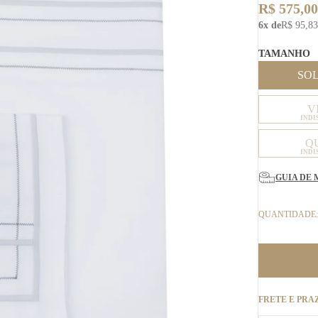
R$ 575,00
6x de
R$ 95,83
TAMANHO
SO
V
INDI
Q
INDI
GUIA DE 
QUANTIDADE:
FRETE E PRA