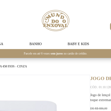
SA
BANHO
BABY E KIDS
Parcele em até 6 vezes
sem juros
no cartão de crédito.
 450 FIOS - CINZA
JOGO DE
CÓD.: 01.10.12
Jogo de lençol
toque extrema
DE R$ 886,00