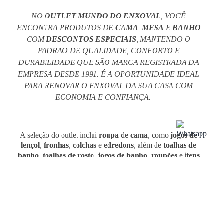
NO
OUTLET MUNDO DO ENXOVAL
, VOCÊ
ENCONTRA PRODUTOS DE
CAMA
,
MESA
E
BANHO
COM
DESCONTOS ESPECIAIS
, MANTENDO O
PADRÃO DE QUALIDADE, CONFORTO E
DURABILIDADE QUE SÃO MARCA REGISTRADA DA
EMPRESA DESDE 1991. É A OPORTUNIDADE IDEAL
PARA RENOVAR O ENXOVAL DA SUA CASA COM
ECONOMIA E CONFIANÇA.
A seleção do outlet inclui
roupa de cama
, como
jogos de
lençol
,
fronhas
,
colchas
e
edredons
, além de
toalhas de
banho
,
toalhas de rosto
,
jogos de banho
,
roupões
e
itens
de mesa
posta
, como toalhas de mesa e acessórios para a
cozinha. Todos os produtos são cuidadosamente
selecionados e seguem os mesmos padrões da linha regular,
agora com preços reduzidos.
Com diferentes cores, estampas e tamanhos, os itens do