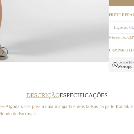
FRETE E PRA
Não sei meu CEP
COMPARTILH
Compartilh
Whatsapp
DESCRIÇÃO
ESPECIFICAÇÕES
 Algodão. Ele possui uma manga ¾ e dois bolsos na parte frontal. Ele
 Mundo do Enxoval.