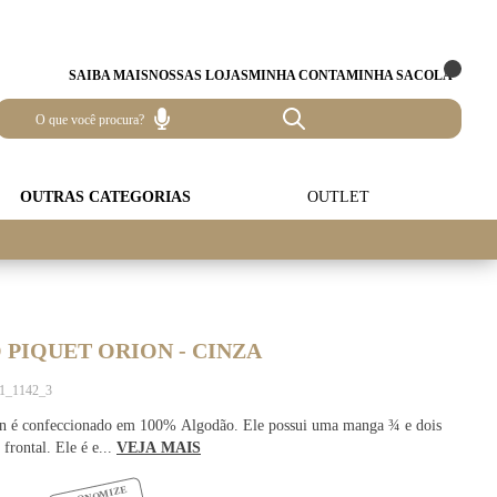
SAIBA MAIS
NOSSAS LOJAS
MINHA CONTA
MINHA SACOLA
OUTRAS CATEGORIAS
OUTLET
PIQUET ORION - CINZA
31_1142_3
n é confeccionado em 100% Algodão. Ele possui uma manga ¾ e dois
 frontal. Ele é e...
VEJA MAIS
ECONOMIZE