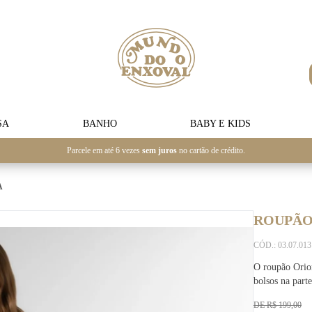
SA
BANHO
BABY E KIDS
Parcele em até 6 vezes
sem juros
no cartão de crédito.
A
ROUPÃO 
CÓD.: 03.07.01
O roupão Orio
bolsos na parte
DE R$ 199,00