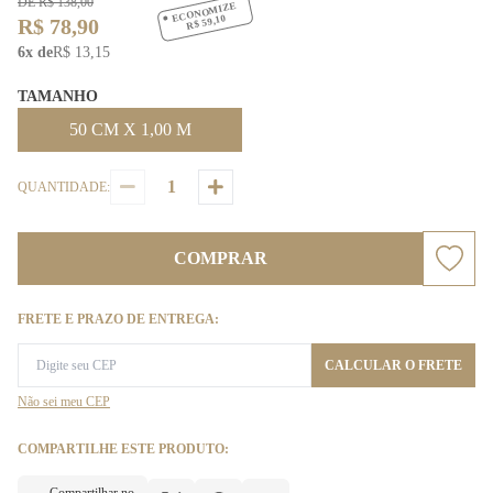
DE R$ 138,00
ECONOMIZE
R$ 59,10
R$ 78,90
6x de
R$ 13,15
TAMANHO
50 CM X 1,00 M
QUANTIDADE:
COMPRAR
FRETE E PRAZO DE ENTREGA:
CALCULAR O FRETE
Não sei meu CEP
COMPARTILHE ESTE PRODUTO: