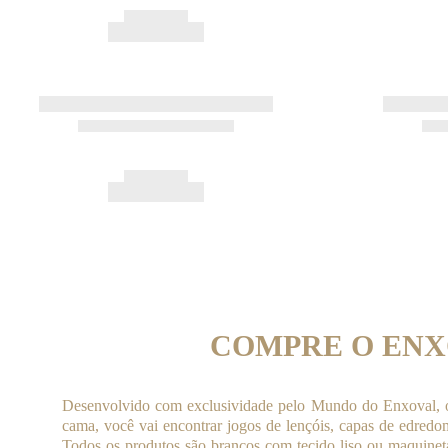
COMPRE O ENX
Desenvolvido com exclusividade pelo Mundo do Enxoval, os 
cama, você vai encontrar jogos de lençóis, capas de edredo
Todos os produtos são brancos com tecido liso ou maquinet