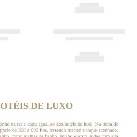
OTÉIS DE LUXO
nho de ter a cama igual ao dos hotéis de luxo. Na linha de
ípcio de 300 a 600 fios, trazendo maciez e toque acetinado.
nho, como toalhas de banho, lavabo e rosto, todas com alta