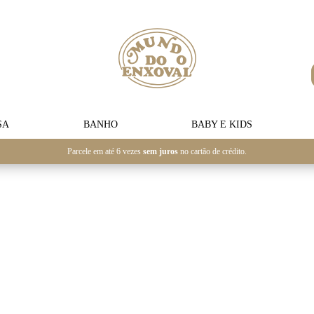
SA
BANHO
BABY E KIDS
Parcele em até 6 vezes
sem juros
no cartão de crédito.