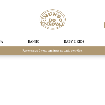
SA
BANHO
BABY E KIDS
Parcele em até 6 vezes
sem juros
no cartão de crédito.