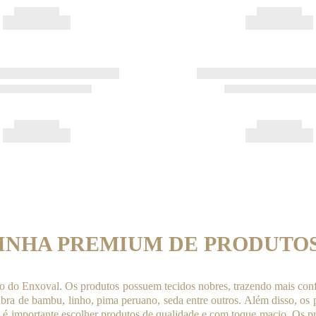
LINHA PREMIUM DE PRODUTO
 do Enxoval. Os produtos possuem tecidos nobres, trazendo mais confo
ibra de bambu, linho, pima peruano, seda entre outros. Além disso, os
so é importante escolher produtos de qualidade e com toque macio. Os