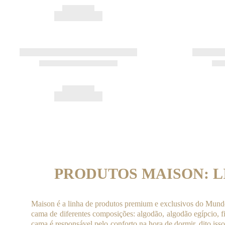
PRODUTOS MAISON: 
Maison é a linha de produtos
p
remium e exclusivos do Mundo
cama de diferentes composições: algodão, algodão egípcio, f
cama é responsável pelo conforto na hora de dormir, dito is