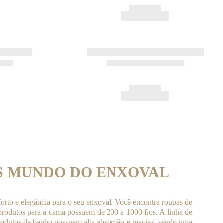
S MUNDO DO ENXOVAL
rto e elegância para o seu enxoval. Você encontra roupas de
 produtos para a cama possuem de 200 a 1000 fios. A linha de
 produtos de banho possuem alta absorção e maciez, sendo uma