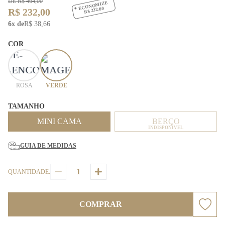
DE R$ 464,00
ECONOMIZE
R$ 232,00
R$ 232,00
6x de
R$ 38,66
COR
ROSA
VERDE
TAMANHO
MINI CAMA
BERÇO
INDISPONÍVEL
GUIA DE MEDIDAS
QUANTIDADE:
COMPRAR