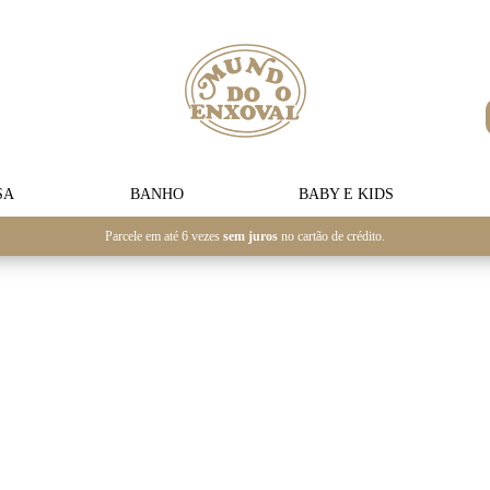
SA
BANHO
BABY E KIDS
Parcele em até 6 vezes
sem juros
no cartão de crédito.