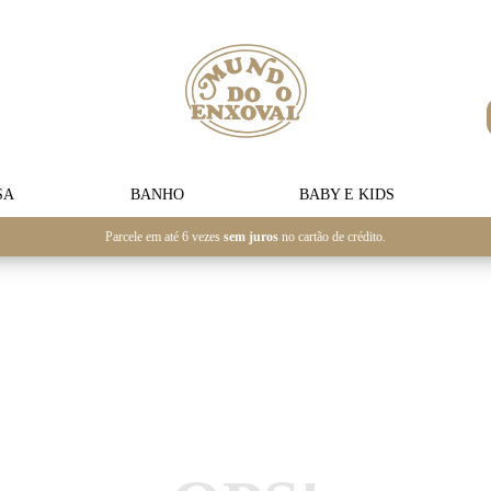
SA
BANHO
BABY E KIDS
Parcele em até 6 vezes
sem juros
no cartão de crédito.