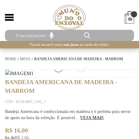
Parcele em até 6 vezes
sem juros
no cartão de crédito.
HOME
MESA
BANDEJA AMERICANA DE MADEIRA - MARROM
1
/
2
BANDEJA AMERICANA DE MADEIRA -
MARROM
CÓD.: 02.04.0005_1501_1
Bandeja Americana é confeccionada em madeira e é perfeita para servir
de apoio na hora da refeição. É possível...
VEJA MAIS
R$ 16,00
6x de
R$ 2,66