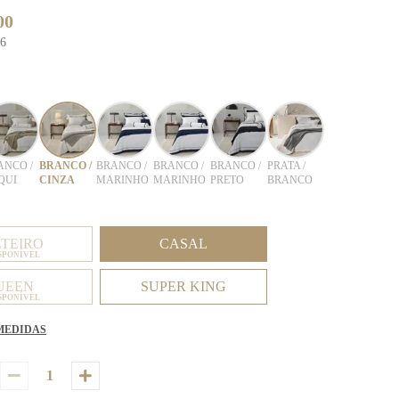
00
16
ANCO /
BRANCO /
BRANCO /
BRANCO /
BRANCO /
PRATA /
QUI
CINZA
MARINHO
MARINHO
PRETO
BRANCO
LTEIRO
CASAL
SPONÍVEL
UEEN
SUPER KING
SPONÍVEL
MEDIDAS