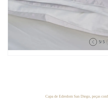
5
/
5
Capa de Edredom San Diego, peças confe