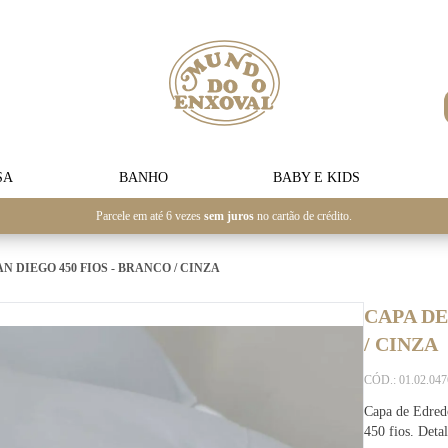
SA
BANHO
BABY E KIDS
Parcele em até 6 vezes
sem juros
no cartão de crédito.
 DIEGO 450 FIOS - BRANCO / CINZA
CAPA DE
/ CINZA
CÓD.: 01.02.04
Capa de Edred
450 fios. Deta