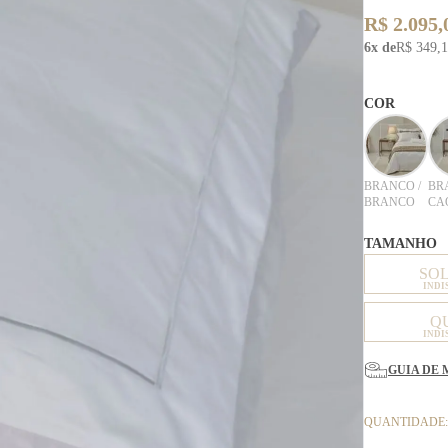
R$ 2.095,
6x de
R$ 349,
COR
BRANCO /
BR
BRANCO
CA
TAMANHO
SO
INDI
Q
INDI
GUIA DE 
QUANTIDADE: