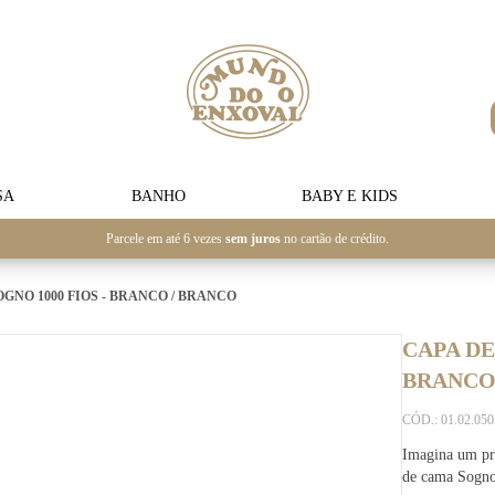
SA
BANHO
BABY E KIDS
Parcele em até 6 vezes
sem juros
no cartão de crédito.
GNO 1000 FIOS - BRANCO / BRANCO
CAPA DE
BRANC
CÓD.: 01.02.05
Imagina um pro
de cama Sogno