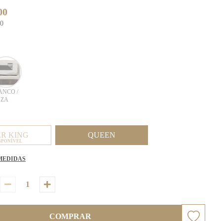
00
00
ANCO /
NZA
ER KING
QUEEN
SPONÍVEL
MEDIDAS
COMPRAR