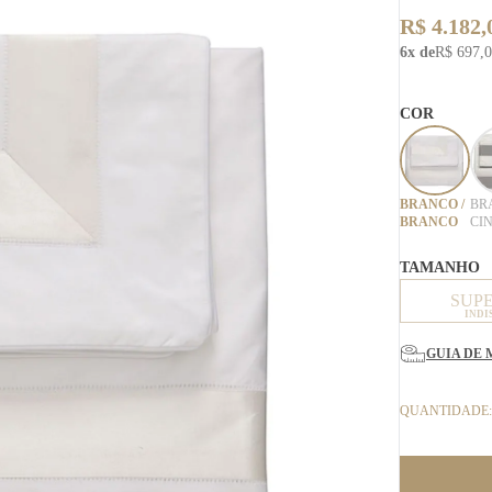
R$ 4.182,
6x de
R$ 697,
COR
BRANCO /
BR
BRANCO
CI
TAMANHO
SUP
INDI
GUIA DE 
QUANTIDADE: