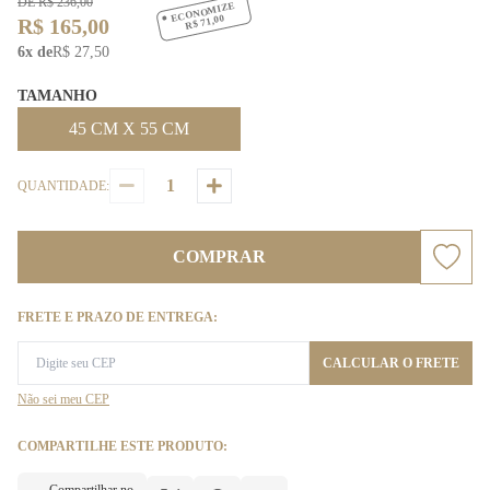
DE R$ 236,00
ECONOMIZE
R$ 71,00
R$ 165,00
6x de
R$ 27,50
TAMANHO
45 CM X 55 CM
QUANTIDADE:
COMPRAR
FRETE E PRAZO DE ENTREGA:
CALCULAR O FRETE
Não sei meu CEP
COMPARTILHE ESTE PRODUTO: