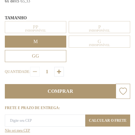
6x de
R$ 65,33
TAMANHO
PP
P
INDISPONÍVEL
INDISPONÍVEL
M
G
INDISPONÍVEL
GG
QUANTIDADE:
COMPRAR
FRETE E PRAZO DE ENTREGA:
CALCULAR O FRETE
Não sei meu CEP