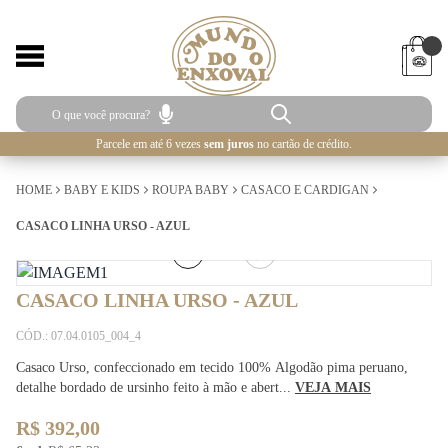
Parcele em até 6 vezes
sem juros
no cartão de crédito.
HOME
BABY E KIDS
ROUPA BABY
CASACO E CARDIGAN
CASACO LINHA URSO - AZUL
1
/
3
CASACO LINHA URSO - AZUL
CÓD.: 07.04.0105_004_4
Casaco Urso, confeccionado em tecido 100% Algodão pima peruano,
detalhe bordado de ursinho feito à mão e abert...
VEJA MAIS
R$ 392,00