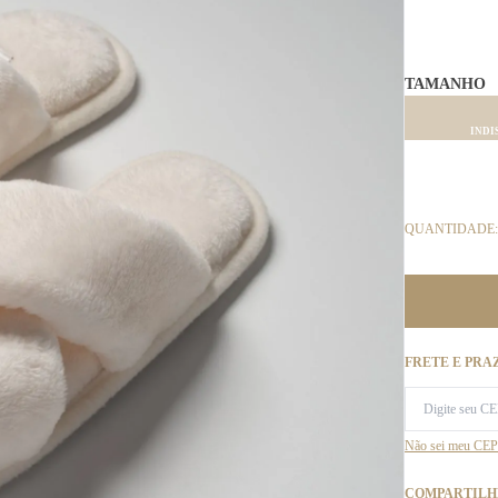
TAMANHO
INDI
QUANTIDADE:
FRETE E PRA
Não sei meu CEP
COMPARTILH