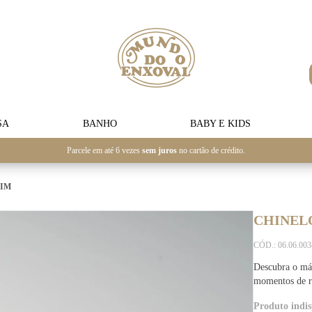
SA
BANHO
BABY E KIDS
Parcele em até 6 vezes
sem juros
no cartão de crédito.
FIM
CHINELO
CÓD.: 06.06.00
Descubra o máx
momentos de r
Produto indis