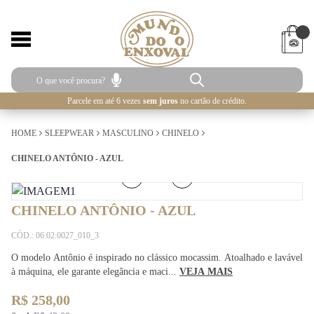
Parcele em até 6 vezes
sem juros
no cartão de crédito.
HOME
SLEEPWEAR
MASCULINO
CHINELO
CHINELO ANTÔNIO - AZUL
1
/
4
CHINELO ANTÔNIO - AZUL
CÓD.: 06.02.0027_010_3
O modelo Antônio é inspirado no clássico mocassim. Atoalhado e lavável
à máquina, ele garante elegância e maci...
VEJA MAIS
R$ 258,00