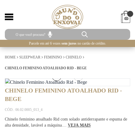
Parcele em até 6 vezes
sem juros
no cartão de crédito.
HOME
SLEEPWEAR
FEMININO
CHINELO
CHINELO FEMININO ATOALHADO RID - BEGE
1
/
5
CHINELO FEMININO ATOALHADO RID -
BEGE
CÓD.: 06.02.0005_013_4
Chinelo feminino atoalhado Rid com solado antiderrapante e espuma de
alta densidade, lavável a máquina....
VEJA MAIS