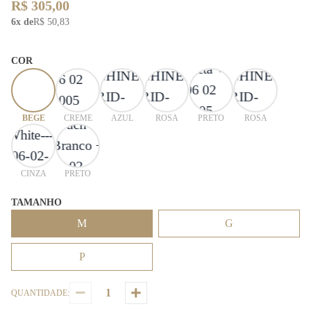
R$ 305,00
6x de
R$ 50,83
COR
BEGE
CREME
AZUL
ROSA
PRETO
ROSA
CINZA
PRETO
TAMANHO
M
G
P
QUANTIDADE: