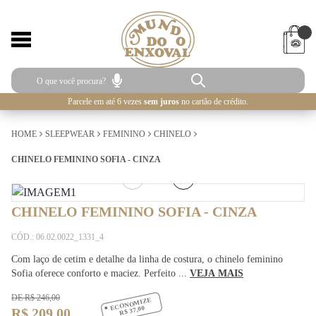
Parcele em até 6 vezes
sem juros
no cartão de crédito.
HOME
SLEEPWEAR
FEMININO
CHINELO
CHINELO FEMININO SOFIA - CINZA
1
/
4
CHINELO FEMININO SOFIA - CINZA
CÓD.: 06.02.0022_1331_4
Com laço de cetim e detalhe da linha de costura, o chinelo feminino
Sofia oferece conforto e maciez. Perfeito ...
VEJA MAIS
DE R$ 246,00
ECONOMIZE
R$ 37,00
R$ 209,00