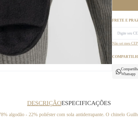
FRETE E PRA
Não sei meu CEP
COMPARTILH
Compartilh
Whatsapp
DESCRIÇÃO
ESPECIFICAÇÕES
8% algodão - 22% poliéster com sola antiderrapante. O chinelo Guilh