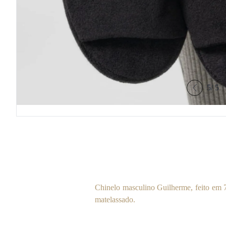
5
/
5
Chinelo masculino Guilherme, feito em 7
matelassado.