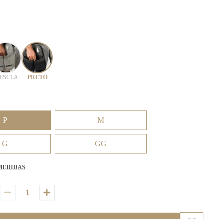
ESCLA
PRETO
P
M
G
GG
MEDIDAS