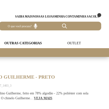
SAIBA MAIS
NOSSAS LOJAS
MINHA CONTA
MINHA SACOLA
OUTRAS CATEGORIAS
OUTLET
O GUILHERME - PRETO
37_1403_3
lino Guilherme, feito em 78% algodão - 22% poliéster com sola
. O chinelo Guilherme...
VEJA MAIS