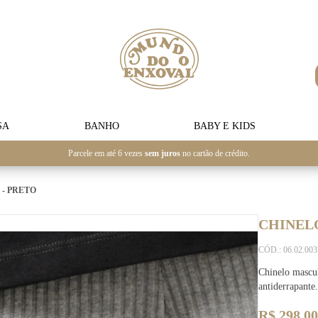
SA
BANHO
BABY E KIDS
Parcele em até 6 vezes
sem juros
no cartão de crédito.
- PRETO
CHINEL
CÓD.: 06.02.00
Chinelo mascu
antiderrapante
R$ 298,00