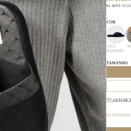
6x de
R$ 49,66
COR
AZUL
M
MARINHO
TAMANHO
GUIA DE 
QUANTIDADE: