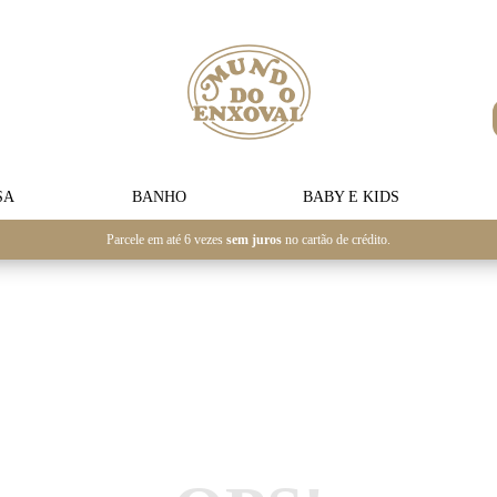
SA
BANHO
BABY E KIDS
Parcele em até 6 vezes
sem juros
no cartão de crédito.