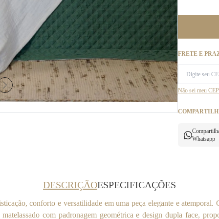
FRETE E PRA
Não sei meu CEP
COMPARTILH
Compartilh
Whatsapp
DESCRIÇÃO
ESPECIFICAÇÕES
sticação, conforto e versatilidade em uma peça elegante e atemporal
o matelassado com padronagem geométrica e design dupla face, propor