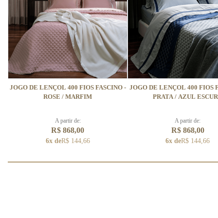
JOGO DE LENÇOL 400 FIOS FASCINO -
JOGO DE LENÇOL 400 FIOS F
ROSE / MARFIM
PRATA / AZUL ESCU
A partir de:
A partir de:
R$ 868,00
R$ 868,00
6x de
R$ 144,66
6x de
R$ 144,66