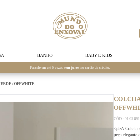
SA
BANHO
BABY E KIDS
Parcele em até 6 vezes
sem juros
no cartão de crédito.
VERDE / OFFWHITE
COLCHA 
OFFWHI
CÓD.: 01.05.09
<p>A Colcha 40
peça elegante 