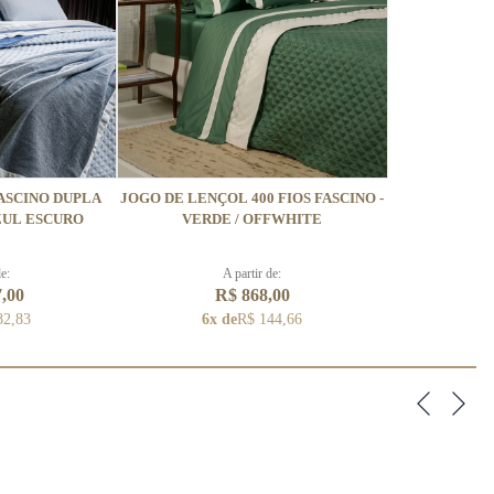
FASCINO DUPLA
JOGO DE LENÇOL 400 FIOS FASCINO -
AZUL ESCURO
VERDE / OFFWHITE
de:
A partir de:
7,00
R$ 868,00
82,83
6x de
R$ 144,66