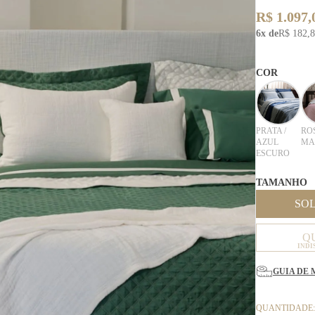
R$ 1.097,
6x de
R$ 182,
COR
PRATA /
ROS
AZUL
MA
ESCURO
TAMANHO
SO
Q
INDI
GUIA DE 
QUANTIDADE: