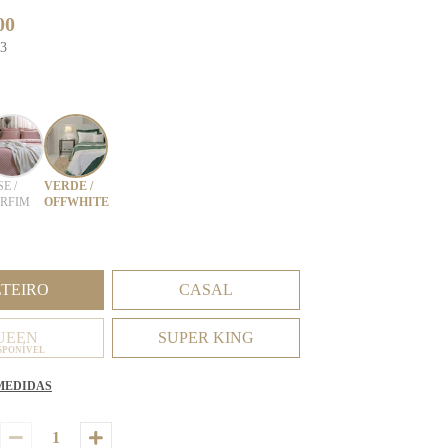
00
83
E /
VERDE /
RFIM
OFFWHITE
LTEIRO
CASAL
UEEN
SUPER KING
SPONÍVEL
MEDIDAS