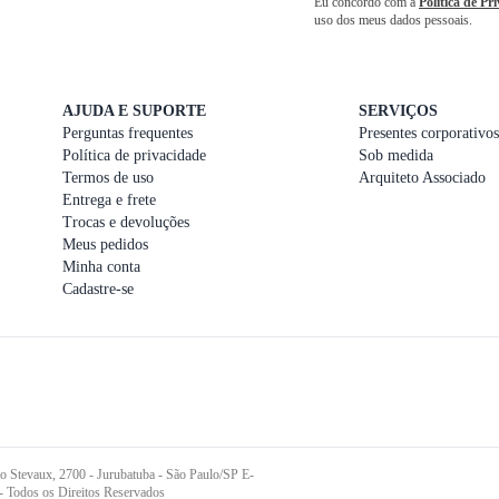
Eu concordo com a
Política de Pr
uso dos meus dados pessoais.
AJUDA E SUPORTE
SERVIÇOS
Perguntas frequentes
Presentes corporativos
Política de privacidade
Sob medida
Termos de uso
Arquiteto Associado
Entrega e frete
Trocas e devoluções
Meus pedidos
Minha conta
Cadastre-se
o Stevaux, 2700 - Jurubatuba - São Paulo/SP E-
- Todos os Direitos Reservados