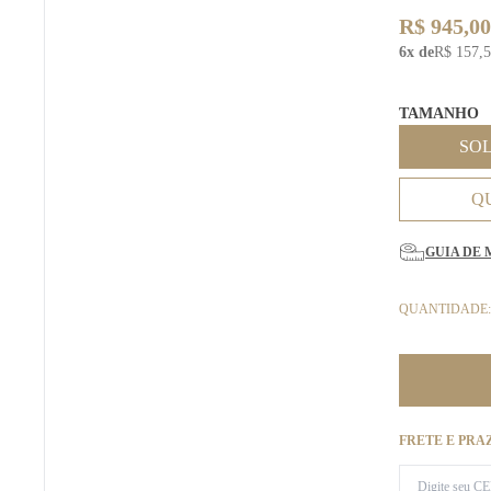
R$ 945,00
6x de
R$ 157,
TAMANHO
SO
Q
GUIA DE 
QUANTIDADE:
FRETE E PRA