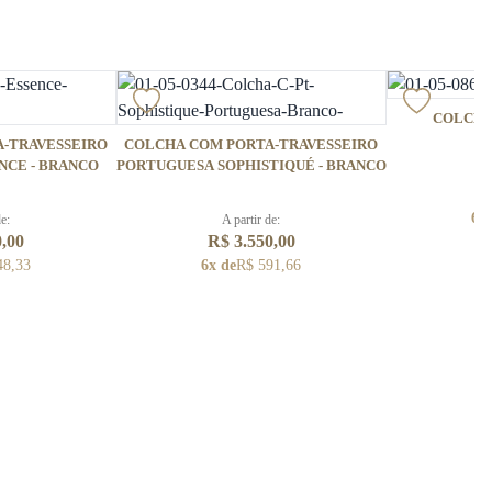
COLCHA
-TRAVESSEIRO
COLCHA COM PORTA-TRAVESSEIRO
NCE - BRANCO
PORTUGUESA SOPHISTIQUÉ - BRANCO
R
6x
de:
A partir de:
0,00
R$ 3.550,00
48,33
6x de
R$ 591,66