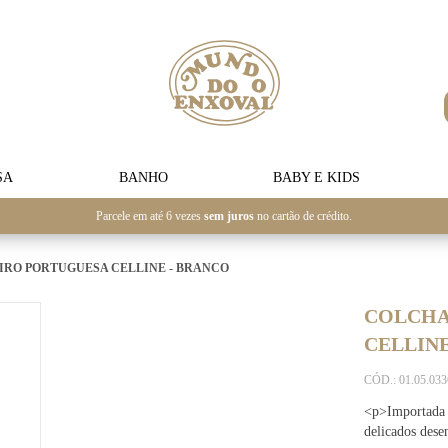
SA
BANHO
BABY E KIDS
Parcele em até 6 vezes
sem juros
no cartão de crédito.
IRO PORTUGUESA CELLINE - BRANCO
COLCHA
CELLINE
CÓD.: 01.05.03
<p>Importada d
delicados dese