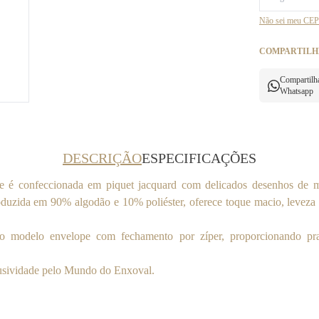
Não sei meu CEP
COMPARTILH
Compartilh
Whatsapp
DESCRIÇÃO
ESPECIFICAÇÕES
ne é confeccionada em piquet jacquard com delicados desenhos de m
oduzida em 90% algodão e 10% poliéster, oferece toque macio, leveza
ro modelo envelope com fechamento por zíper, proporcionando pra
usividade pelo Mundo do Enxoval.