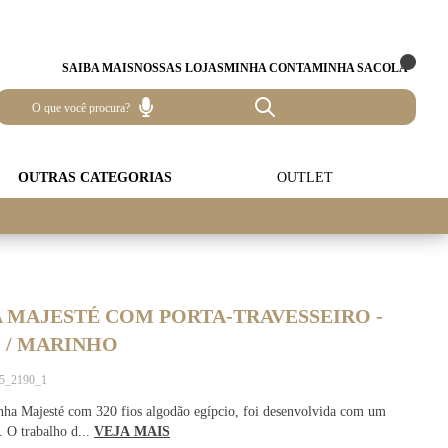
SAIBA MAIS
NOSSAS LOJAS
MINHA CONTA
MINHA SACOLA
OUTRAS CATEGORIAS
OUTLET
 MAJESTÉ COM PORTA-TRAVESSEIRO -
 / MARINHO
75_2190_1
inha Majesté com 320 fios algodão egípcio, foi desenvolvida com um
. O trabalho d...
VEJA MAIS