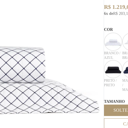
R$ 1.219,
6x de
R$ 203,
COR
BRANCO /
BR
AZUL
BR
PRETO /
MA
PRETO
/
MA
TAMANHO
SOLTE
C