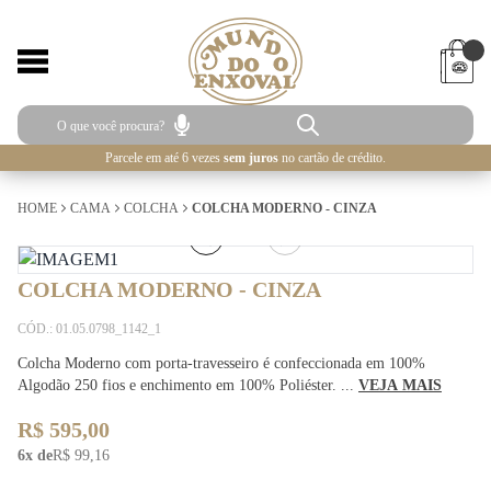
Parcele em até 6 vezes
sem juros
no cartão de crédito.
HOME
CAMA
COLCHA
COLCHA MODERNO - CINZA
5
/
5
COLCHA MODERNO - CINZA
CÓD.: 01.05.0798_1142_1
Colcha Moderno com porta-travesseiro é confeccionada em 100%
Algodão 250 fios e enchimento em 100% Poliéster. ...
VEJA MAIS
R$ 595,00
6x de
R$ 99,16