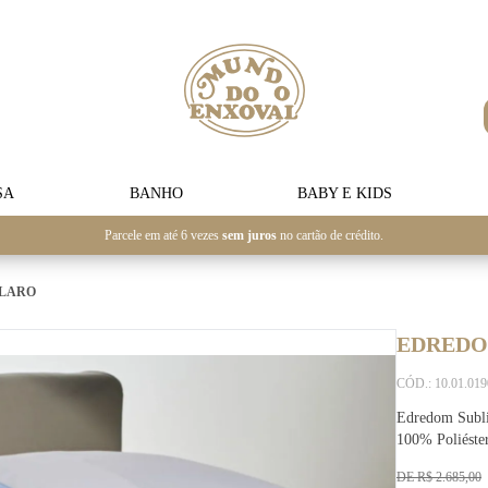
SA
BANHO
BABY E KIDS
Parcele em até 6 vezes
sem juros
no cartão de crédito.
CLARO
EDREDO
CÓD.: 10.01.01
Edredom Subli
100% Poliéster
DE R$ 2.685,00