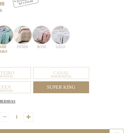
R$ 1.616,00
00
16
RDE
FENDI
ROSE
GELO
ARO
LTEIRO
CASAL
SPONÍVEL
INDISPONÍVEL
UEEN
SUPER KING
SPONÍVEL
MEDIDAS