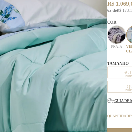
R$ 1.069,
6x de
R$ 178,
COR
PRATA
VE
CL
TAMANHO
SO
INDI
Q
INDI
GUIA DE 
QUANTIDADE: