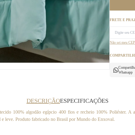
FRETE E PRA
Não sei meu CEP
COMPARTILH
Compartilh
Whatsapp
DESCRIÇÃO
ESPECIFICAÇÕES
cido 100% algodão egípcio 400 fios e recheio 100% Poliéster. A a
 e leve. Produto fabricado no Brasil por Mundo do Enxoval.