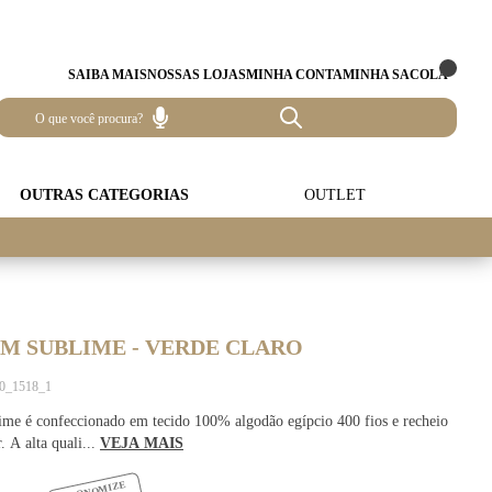
SAIBA MAIS
NOSSAS LOJAS
MINHA CONTA
MINHA SACOLA
OUTRAS CATEGORIAS
OUTLET
M SUBLIME - VERDE CLARO
90_1518_1
me é confeccionado em tecido 100% algodão egípcio 400 fios e recheio
. A alta quali...
VEJA MAIS
ECONOMIZE