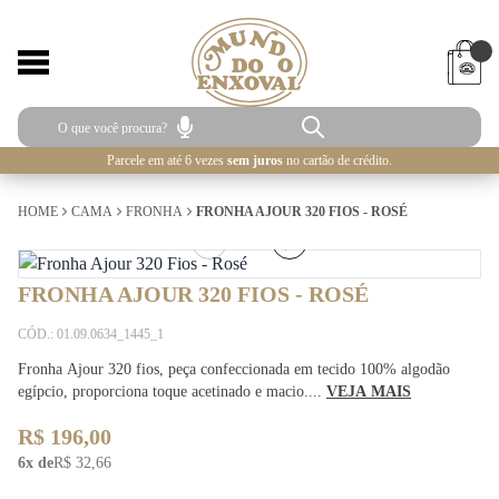
Parcele em até 6 vezes
sem juros
no cartão de crédito.
HOME
CAMA
FRONHA
FRONHA AJOUR 320 FIOS - ROSÉ
1
/
2
FRONHA AJOUR 320 FIOS - ROSÉ
CÓD.: 01.09.0634_1445_1
Fronha Ajour 320 fios, peça confeccionada em tecido 100% algodão
egípcio, proporciona toque acetinado e macio....
VEJA MAIS
R$ 196,00
6x de
R$ 32,66