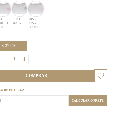
SO
URSO
URSO
RUJO
PRATA
ROSA
SA
CLARO
 X 37 CM
COMPRAR
ZO DE ENTREGA:
CALCULAR O FRETE