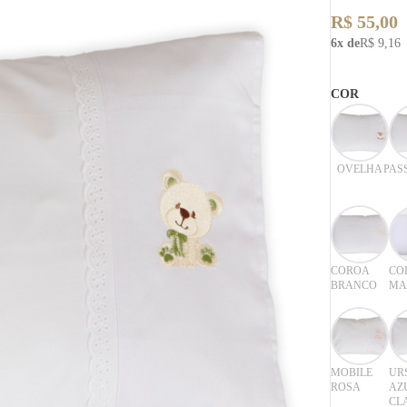
R$ 55,00
6x de
R$ 9,16
COR
OVELHA
PAS
COROA
CO
BRANCO
MA
MOBILE
UR
ROSA
AZ
CL