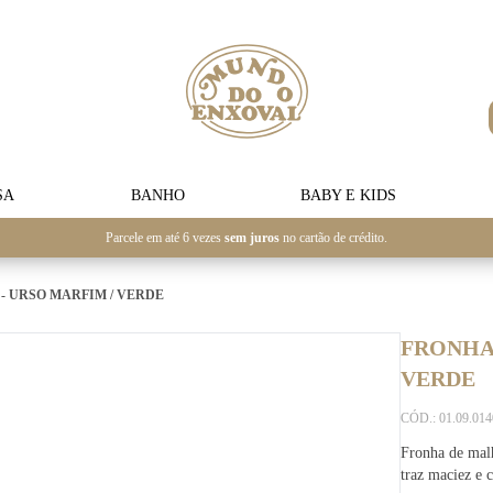
SA
BANHO
BABY E KIDS
Parcele em até 6 vezes
sem juros
no cartão de crédito.
- URSO MARFIM / VERDE
FRONHA
VERDE
CÓD.: 01.09.01
Fronha de mal
traz maciez e 