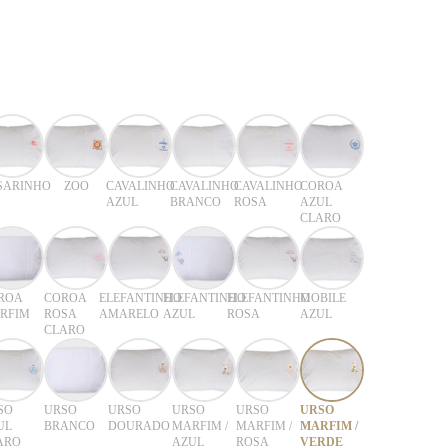
SARINHO
ZOO
CAVALINHO
CAVALINHO
CAVALINHO
COROA
AZUL
BRANCO
ROSA
AZUL
CLARO
ROA
COROA
ELEFANTINHO
ELEFANTINHO
ELEFANTINHO
MOBILE
RFIM
ROSA
AMARELO
AZUL
ROSA
AZUL
CLARO
SO
URSO
URSO
URSO
URSO
URSO
UL
BRANCO
DOURADO
MARFIM /
MARFIM /
MARFIM /
ARO
AZUL
ROSA
VERDE