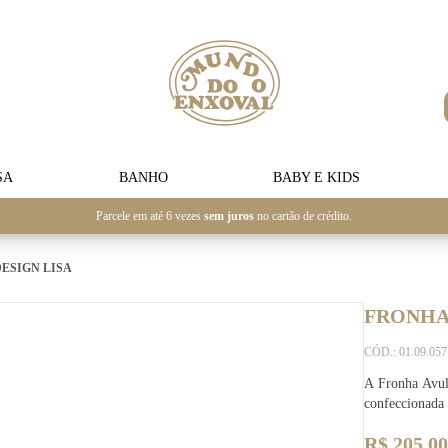
SA
BANHO
BABY E KIDS
Parcele em até 6 vezes
sem juros
no cartão de crédito.
DESIGN LISA
FRONHA 
CÓD.: 01.09.05
A Fronha Avul
confeccionada
R$ 205,00