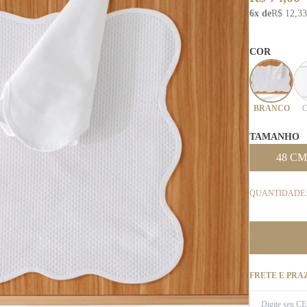
6x de
R$ 12,33
COR
BRANCO
TAMANHO
48 CM
QUANTIDADE:
FRETE E PRA