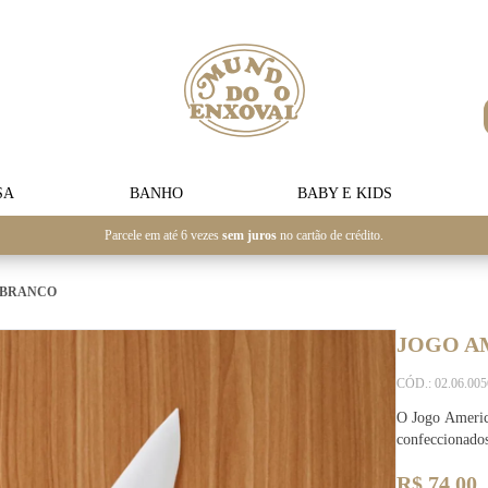
SA
BANHO
BABY E KIDS
Parcele em até 6 vezes
sem juros
no cartão de crédito.
 BRANCO
JOGO A
CÓD.: 02.06.00
O Jogo Americ
confeccionado
R$ 74,00