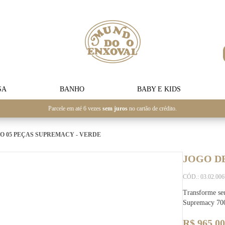
SA
BANHO
BABY E KIDS
Parcele em até 6 vezes
sem juros
no cartão de crédito.
O 05 PEÇAS SUPREMACY - VERDE
JOGO DE
CÓD.: 03.02.00
Transforme se
Supremacy 700
R$ 965,00