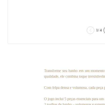
1
/
4
Transforme seu banho em um momento d
qualidade, ele combina toque irresistivel
Com felpa densa e volumosa, cada peça 
O jogo inclui 5 peças essenciais para um
2 toalhas de banho – volumosas e extre