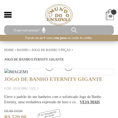
Parcele em até 6 vezes
sem juros
no cartão de crédito.
HOME
BANHO
JOGO DE BANHO 5 PEÇAS
JOGO DE BANHO ETERNITY GIGANTE
1
/
5
JOGO DE BANHO ETERNITY GIGANTE
CÓD.: 03.02.0092_1322_1
Eleve o padrão do seu banheiro com o sofisticado Jogo de Banho
Eternity, uma verdadeira expressão de luxo e co...
VEJA MAIS
DE R$ 559,00
ECONOMIZE
R$ 30,00
R$ 529,00