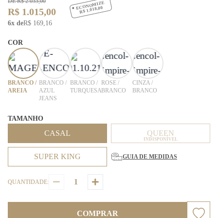
DE R$ 2.033,00
ECONOMIZE
R$ 1.018,00
R$ 1.015,00
6x de
R$ 169,16
COR
BRANCO /
BRANCO /
BRANCO /
ROSE /
CINZA /
AREIA
AZUL
TURQUESA
BRANCO
BRANCO
JEANS
TAMANHO
CASAL
QUEEN
INDISPONÍVEL
SUPER KING
GUIA DE MEDIDAS
QUANTIDADE:
COMPRAR