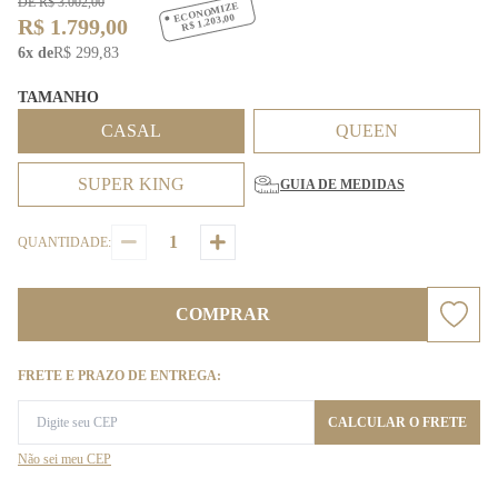
DE R$ 3.002,00
ECONOMIZE
R$ 1.203,00
R$ 1.799,00
6x de
R$ 299,83
TAMANHO
CASAL
QUEEN
SUPER KING
GUIA DE MEDIDAS
QUANTIDADE:
COMPRAR
FRETE E PRAZO DE ENTREGA:
CALCULAR O FRETE
Não sei meu CEP