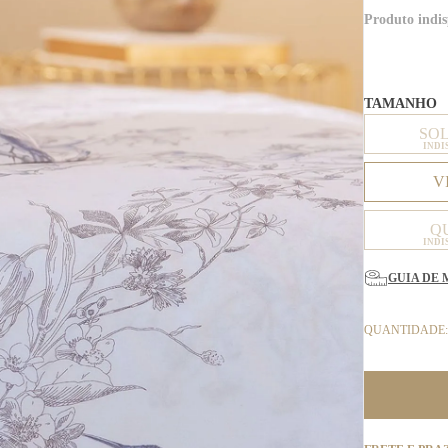
Produto indis
TAMANHO
SO
INDI
V
Q
INDI
GUIA DE 
QUANTIDADE: