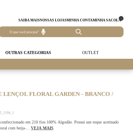
SAIBA MAIS
NOSSAS LOJAS
MINHA CONTA
MINHA SACOLA
OUTRAS CATEGORIAS
OUTLET
 LENÇOL FLORAL GARDEN - BRANCO /
45_1194_1
l confeccionado em 210 fios 100% Algodão. Possui um toque acetinado
oral com beija-...
VEJA MAIS