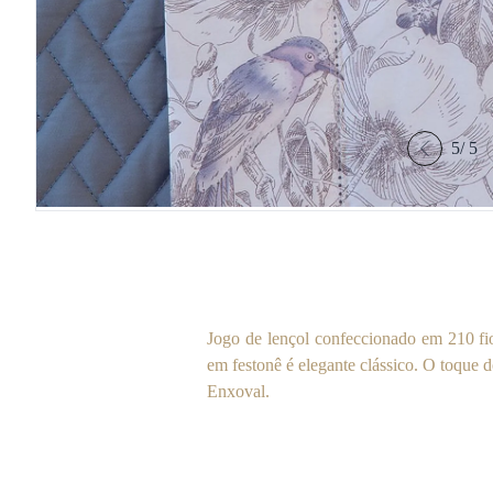
5
/
5
Jogo de lençol confeccionado em 210 fi
em festonê é elegante clássico. O toque 
Enxoval.