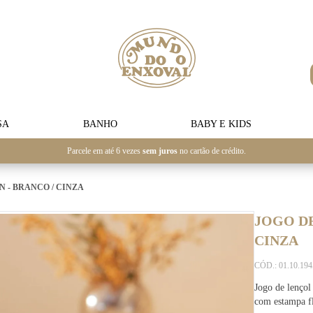
SA
BANHO
BABY E KIDS
Parcele em até 6 vezes
sem juros
no cartão de crédito.
 - BRANCO / CINZA
JOGO DE
CINZA
CÓD.: 01.10.19
Jogo de lenço
com estampa fl