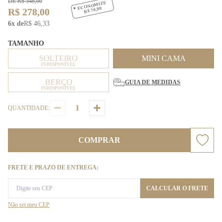
DE R$ 348,00
ECONOMIZE
R$ 70,00
R$ 278,00
6x de
R$ 46,33
TAMANHO
SOLTEIRO
MINI CAMA
INDISPONÍVEL
BERÇO
GUIA DE MEDIDAS
INDISPONÍVEL
QUANTIDADE:
COMPRAR
FRETE E PRAZO DE ENTREGA:
CALCULAR O FRETE
Não sei meu CEP