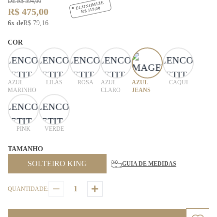
DE R$ 594,00
ECONOMIZE
R$ 119,00
R$ 475,00
6x de
R$ 79,16
COR
AZUL
LILÁS
ROSA
AZUL
AZUL
CAQUI
MARINHO
CLARO
JEANS
PINK
VERDE
TAMANHO
SOLTEIRO KING
GUIA DE MEDIDAS
QUANTIDADE: