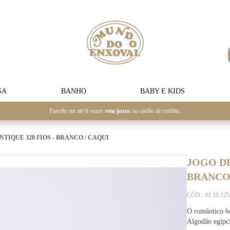
SA
BANHO
BABY E KIDS
Parcele em até 6 vezes
sem juros
no cartão de crédito.
TIQUE 320 FIOS - BRANCO / CAQUI
JOGO DE
BRANCO 
CÓD.: 01.10.12
O romântico b
Algodão egípci