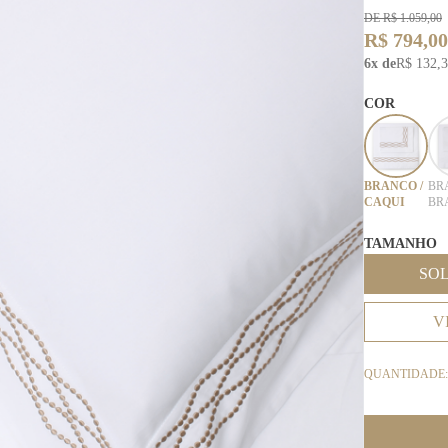
DE R$ 1.059,00
R$ 794,00
6x de
R$ 132,
COR
BRANCO /
BR
CAQUI
BR
TAMANHO
SO
V
QUANTIDADE: