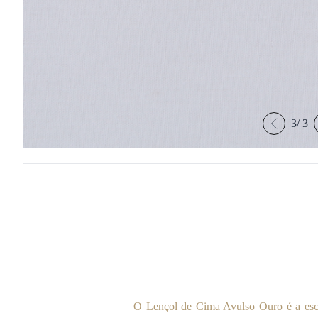
3
/
3
O Lençol de Cima Avulso Ouro é a escol