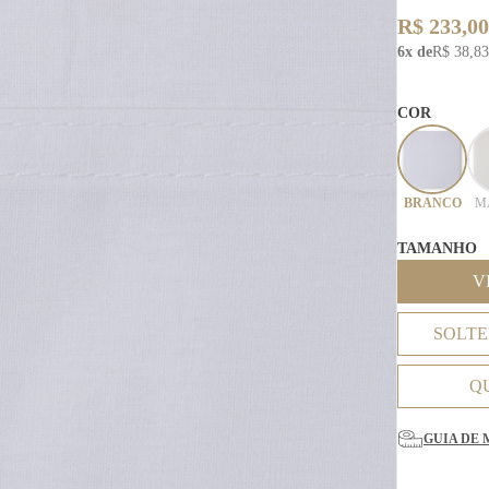
R$ 233,00
6x de
R$ 38,83
COR
BRANCO
M
TAMANHO
V
SOLTE
Q
GUIA DE 