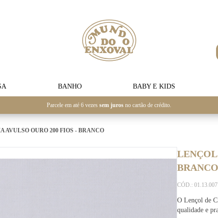
SA
BANHO
BABY E KIDS
Parcele em até 6 vezes
sem juros
no cartão de crédito.
A AVULSO OURO 200 FIOS - BRANCO
LENÇOL 
BRANC
CÓD.: 01.13.00
O Lençol de Ci
qualidade e pra