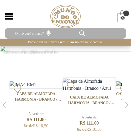
Parcele em até 6 vezes
sem juros
no cartão de crédito.
Capa de Almofada
CAPA DE ALMOFADA
CAPA D
CAPA DE ALMOFADA
HARMONIA - BRANCO /
450 
HARMONIA - BRANCO /
ROSA
NARCHI
AZUL
A partir de:
A partir de:
R$ 111,00
R$ 111,00
6x de
R$ 18,50
6x de
R$ 18,50