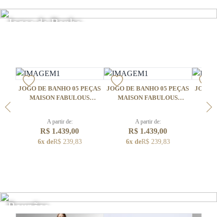
Jogos de Banho
JOGO DE BANHO 05 PEÇAS
JOGO DE BANHO 05 PEÇAS
JOGO 
MAISON FABULOUS
MAISON FABULOUS
MA
GIGANTE
GIGANTE
A partir de:
A partir de:
R$ 1.439,00
R$ 1.439,00
6x de
R$ 239,83
6x de
R$ 239,83
6
Roupões