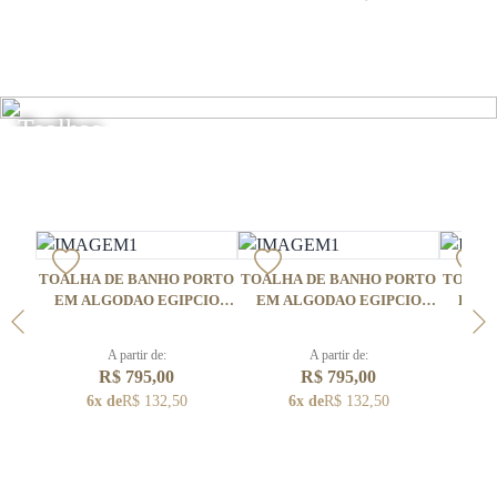
Toalhas
TOALHA DE BANHO PORTO
TOALHA DE BANHO PORTO
TOALH
EM ALGODAO EGIPCIO
EM ALGODAO EGIPCIO
EM A
GIZA GIGANTE
GIZA GIGANTE
G
A partir de:
A partir de:
R$ 795,00
R$ 795,00
6x de
R$ 132,50
6x de
R$ 132,50
6