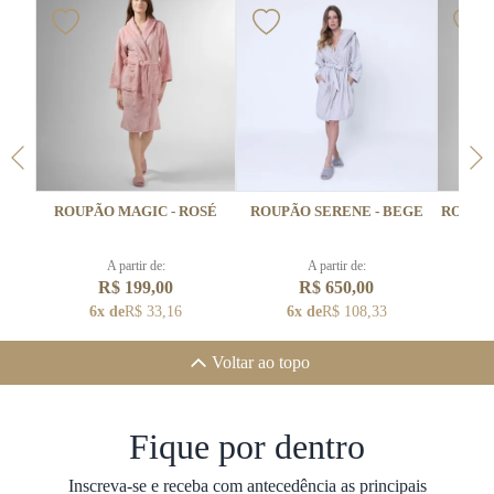
ROUPÃO MAGIC - ROSÉ
ROUPÃO SERENE - BEGE
ROUPÃO
A partir de:
A partir de:
R$ 199,00
R$ 650,00
6x de
R$ 33,16
6x de
R$ 108,33
6
Voltar ao topo
Fique por dentro
Inscreva-se e receba com antecedência as principais