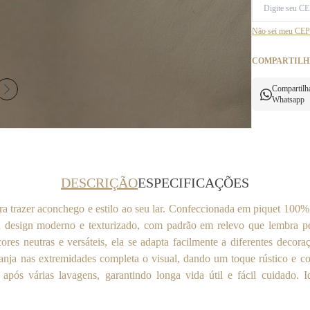
Não sei meu CEP
COMPARTILH
Compartilh
Whatsapp
DESCRIÇÃO
ESPECIFICAÇÕES
a trazer aconchego e estilo ao seu lar. Confeccionada em piquet 100%
u design moderno e texturizado, com padrão em relevo que lembra pe
ores neutras e versáteis, ela se adapta facilmente a diferentes deco
nja nas extremidades completa o visual, dando um toque rústico e co
s várias lavagens, garantindo longa vida útil e fácil cuidado. Id