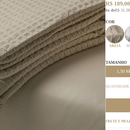
R$ 189,00
6x de
R$ 31,50
COR
AREIA
B
TAMANHO
1,50 M
QUANTIDADE:
FRETE E PRA