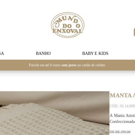
SA
BANHO
BABY E KIDS
Parcele em até 6 vezes
sem juros
no cartão de crédito.
MANTA 
CÓD.: 01.14.00
A Manta Amster
Confeccionada
DE R$ 299,00