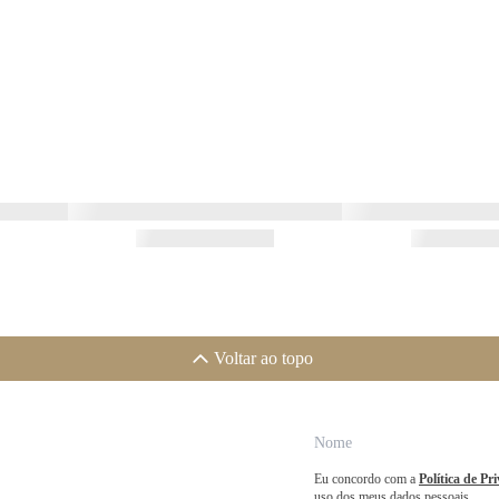
Voltar ao topo
Eu concordo com a
Política de Pr
uso dos meus dados pessoais.