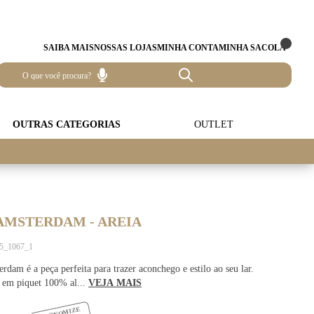
SAIBA MAIS
NOSSAS LOJAS
MINHA CONTA
MINHA SACOLA
OUTRAS CATEGORIAS
OUTLET
AMSTERDAM - AREIA
95_1067_1
dam é a peça perfeita para trazer aconchego e estilo ao seu lar.
 em piquet 100% al...
VEJA MAIS
ECONOMIZE