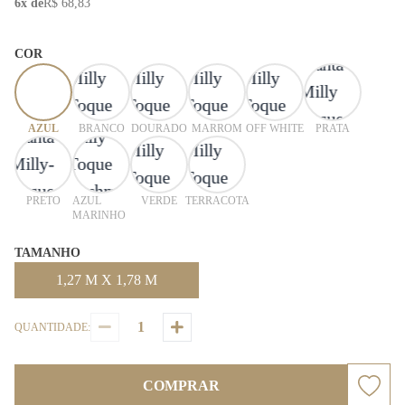
6x de
R$ 68,83
COR
AZUL
BRANCO
DOURADO
MARROM
OFF WHITE
PRATA
PRETO
AZUL
VERDE
TERRACOTA
MARINHO
TAMANHO
1,27 M X 1,78 M
QUANTIDADE:
COMPRAR