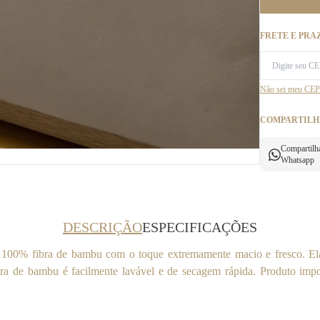
FRETE E PRA
Não sei meu CEP
COMPARTILH
Compartilh
Whatsapp
DESCRIÇÃO
ESPECIFICAÇÕES
 100% fibra de bambu com o toque extremamente macio e fresco. El
bra de bambu é facilmente lavável e de secagem rápida. Produto im