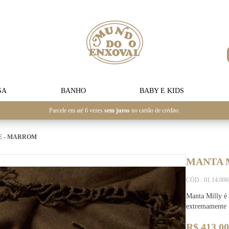
SA
BANHO
BABY E KIDS
Parcele em até 6 vezes
sem juros
no cartão de crédito.
E - MARROM
MANTA 
CÓD.: 01.14.00
Manta Milly é
extremamente m
R$ 413,00