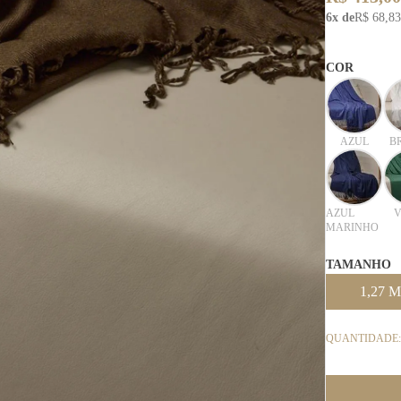
6x de
R$ 68,83
COR
AZUL
B
AZUL
V
MARINHO
TAMANHO
1,27 M
QUANTIDADE: