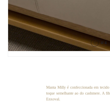
4
/
4
Manta Milly é confeccionada em tecido
toque semelhante ao do cashmere. A fi
Enxoval.