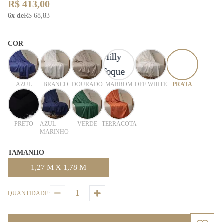
R$ 413,00
6x de
R$ 68,83
COR
AZUL
BRANCO
DOURADO
MARROM
OFF WHITE
PRATA
PRETO
AZUL
VERDE
TERRACOTA
MARINHO
TAMANHO
1,27 M X 1,78 M
QUANTIDADE: