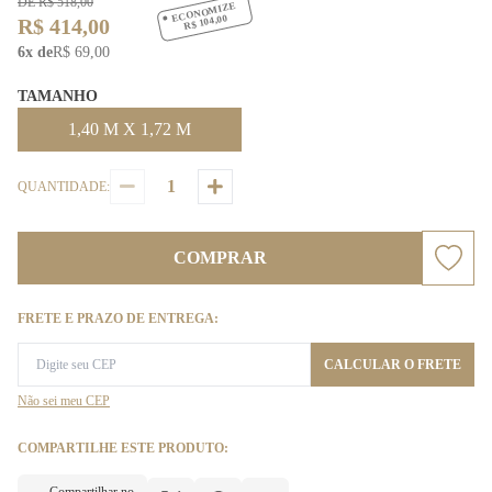
DE R$ 518,00
ECONOMIZE
R$ 104,00
R$ 414,00
6x de
R$ 69,00
TAMANHO
1,40 M X 1,72 M
QUANTIDADE:
COMPRAR
FRETE E PRAZO DE ENTREGA:
CALCULAR O FRETE
Não sei meu CEP
COMPARTILHE ESTE PRODUTO: