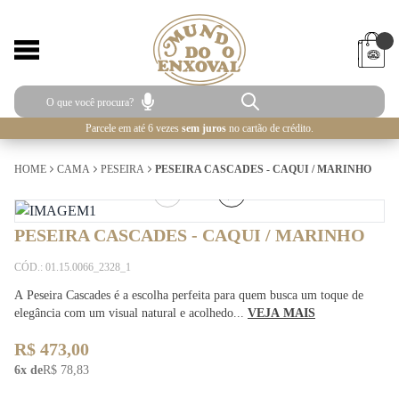
Parcele em até 6 vezes
sem juros
no cartão de crédito.
HOME
CAMA
PESEIRA
PESEIRA CASCADES - CAQUI / MARINHO
1
/
3
PESEIRA CASCADES - CAQUI / MARINHO
CÓD.: 01.15.0066_2328_1
A Peseira Cascades é a escolha perfeita para quem busca um toque de
elegância com um visual natural e acolhedo...
VEJA MAIS
R$ 473,00
6x de
R$ 78,83