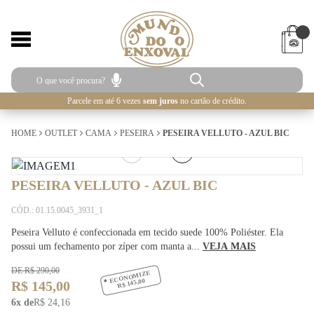
Parcele em até 6 vezes
sem juros
no cartão de crédito.
HOME
OUTLET
CAMA
PESEIRA
PESEIRA VELLUTO - AZUL BIC
1
/
3
PESEIRA VELLUTO - AZUL BIC
CÓD.: 01.15.0045_3931_1
Peseira Velluto é confeccionada em tecido suede 100% Poliéster. Ela
possui um fechamento por zíper com manta a...
VEJA MAIS
DE R$ 290,00
ECONOMIZE
R$ 145,00
R$ 145,00
6x de
R$ 24,16