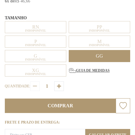
6x de
R$ 46,66
TAMANHO
RN
PP
INDISPONÍVEL
INDISPONÍVEL
P
M
INDISPONÍVEL
INDISPONÍVEL
G
GG
INDISPONÍVEL
XG
GUIA DE MEDIDAS
INDISPONÍVEL
QUANTIDADE:
COMPRAR
FRETE E PRAZO DE ENTREGA: