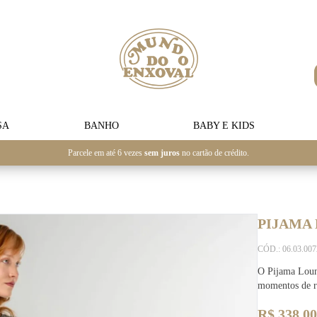
SA
BANHO
BABY E KIDS
Parcele em até 6 vezes
sem juros
no cartão de crédito.
PIJAMA
CÓD.: 06.03.00
O Pijama Loung
momentos de r
R$ 338,00