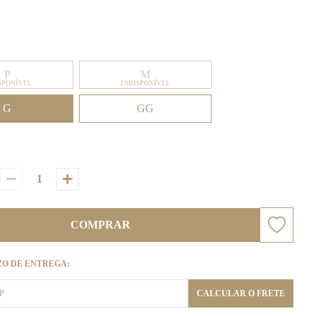
P
M
SPONÍVEL
INDISPONÍVEL
G
GG
COMPRAR
ZO DE ENTREGA:
CALCULAR O FRETE