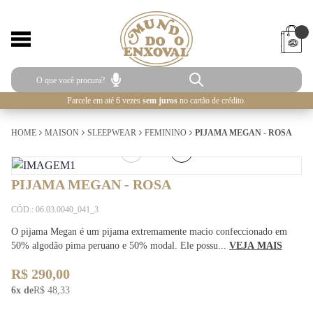
Parcele em até 6 vezes
sem juros
no cartão de crédito.
HOME
MAISON
SLEEPWEAR
FEMININO
PIJAMA MEGAN - ROSA
1
/
3
PIJAMA MEGAN - ROSA
CÓD.: 06.03.0040_041_3
O pijama Megan é um pijama extremamente macio confeccionado em
50% algodão pima peruano e 50% modal. Ele possu...
VEJA MAIS
R$ 290,00
6x de
R$ 48,33